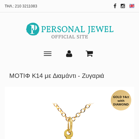
ΤΗΛ.:
210 3211083
Toggle
main
navigation
ΜΟΤΙΦ Κ14 με Διαμάντι - Ζυγαριά