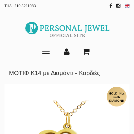
ΤΗΛ.:
210 3211083
Toggle
main
navigation
ΜΟΤΙΦ Κ14 με Διαμάντι - Καρδιές