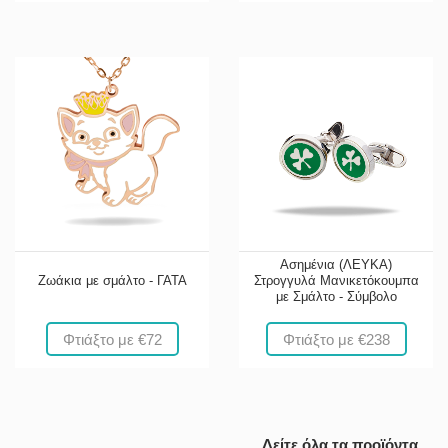
Ασημένια (ΛΕΥΚΑ)
Ζωάκια με σμάλτο - ΓΑΤΑ
Στρογγυλά Μανικετόκουμπα
με Σμάλτο - Σύμβολο
Φτιάξτο με €72
Φτιάξτο με €238
Δείτε όλα τα προϊόντα