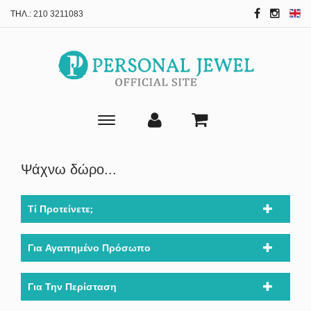
ΤΗΛ.:
210 3211083
Toggle
main
navigation
Ψάχνω δώρο...
Τί Προτείνετε;
Για Αγαπημένο Πρόσωπο
Για Την Περίσταση